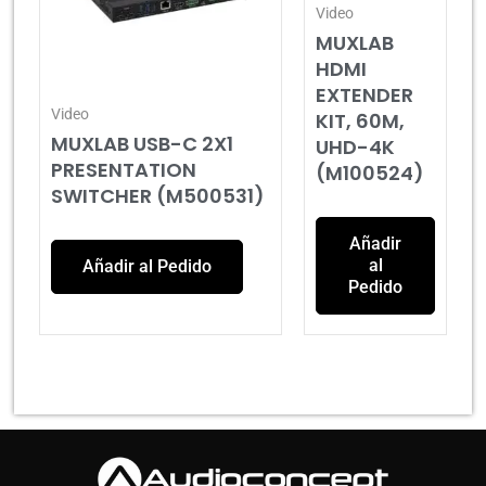
Video
MUXLAB
HDMI
EXTENDER
Video
KIT, 60M,
MUXLAB USB-C 2X1
UHD-4K
PRESENTATION
(M100524)
SWITCHER (M500531)
Añadir
al
Añadir al Pedido
Pedido