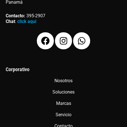
Panamá
Contacto
:
395-2907
Chat
:
click aquí
F
I
W
a
n
h
c
s
a
e
t
t
b
a
s
Corporativo
o
g
a
Nosotros
o
r
p
Soluciones
k
a
p
m
Marcas
Servicio
Contacto