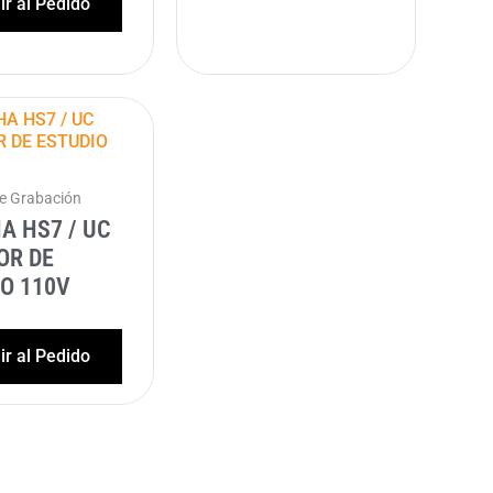
r al Pedido
de Grabación
A HS7 / UC
OR DE
O 110V
r al Pedido