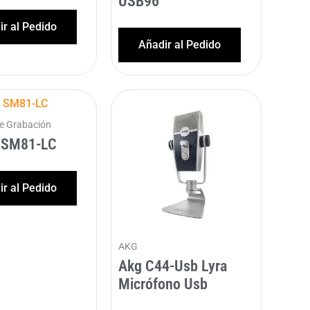
USB96
r al Pedido
Añadir al Pedido
de Grabación
 SM81-LC
r al Pedido
AKG
Akg C44-Usb Lyra
Micrófono Usb