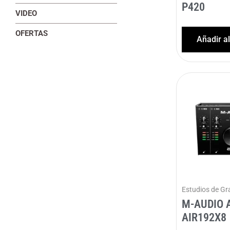
P420
VIDEO
OFERTAS
Añadir a
Estudios de Gr
M-AUDIO A
AIR192X8