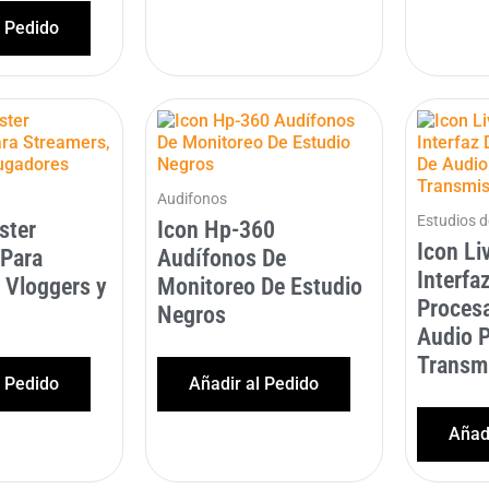
l Pedido
Audifonos
Estudios 
ster
Icon Hp-360
Icon Li
 Para
Audífonos De
Interfa
 Vloggers y
Monitoreo De Estudio
Proces
Negros
Audio 
Transmi
l Pedido
Añadir al Pedido
Añadi