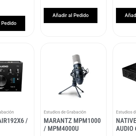
Añadir al Pedido
Añadi
l Pedido
abación
Estudios de Grabación
Estudios 
IR192X6 /
MARANTZ MPM1000
NATIV
/ MPM4000U
AUDIO 