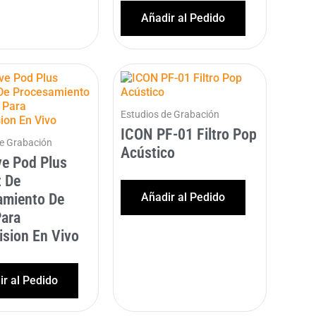
Añadir al Pedido
Estudios de Grabación
ICON PF-01 Filtro Pop
de Grabación
Acústico
ve Pod Plus
z De
amiento De
Añadir al Pedido
Para
sion En Vivo
r al Pedido