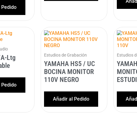
Añadi
l Pedido
Audio
Estudios de Grabación
Estudios 
/A-Ltg
YAMAHA HS5 / UC
YAMAH
able
BOCINA MONITOR
MONIT
110V NEGRO
ESTUDI
l Pedido
Añadir al Pedido
Añadi