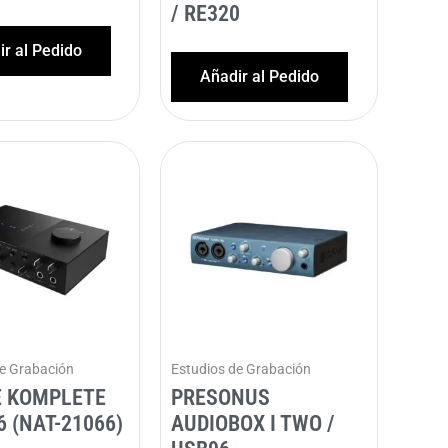
/ RE320
r al Pedido
Añadir al Pedido
de Grabación
Estudios de Grabación
E KOMPLETE
PRESONUS
6 (NAT-21066)
AUDIOBOX I TWO /