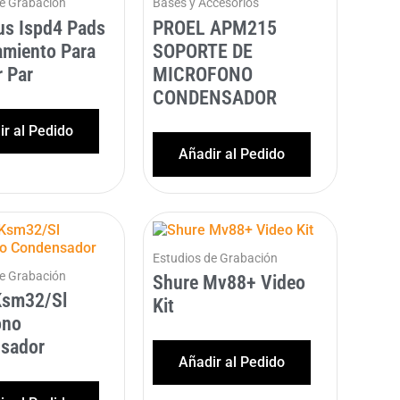
de Grabación
Bases y Accesorios
us Ispd4 Pads
PROEL APM215
amiento Para
SOPORTE DE
 Par
MICROFONO
CONDENSADOR
r al Pedido
Añadir al Pedido
Estudios de Grabación
de Grabación
Shure Mv88+ Video
Ksm32/Sl
Kit
ono
sador
Añadir al Pedido