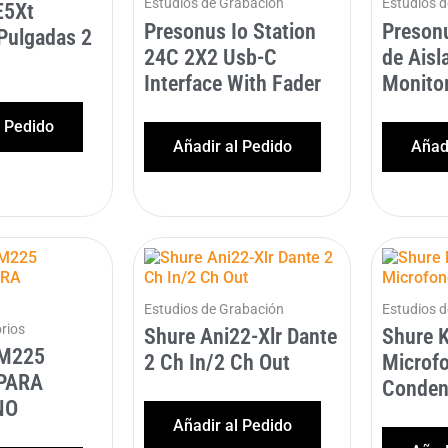
Estudios de Grabación
Estudios 
E5Xt
Presonus Io Station
Preson
Pulgadas 2
24C 2X2 Usb-C
de Aisl
Interface With Fader
Monitor
l Pedido
Añadir al Pedido
Añadi
Estudios de Grabación
Estudios 
rios
Shure Ani22-Xlr Dante
Shure 
M225
2 Ch In/2 Ch Out
Microf
PARA
Conden
NO
Añadir al Pedido