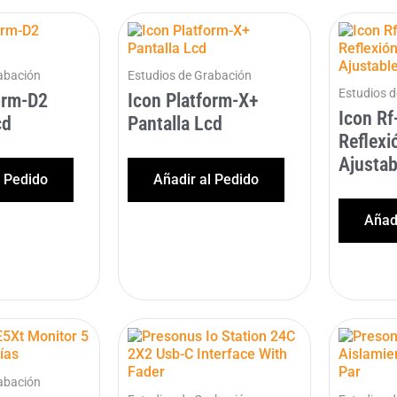
abación
Estudios de Grabación
Estudios 
orm-D2
Icon Platform-X+
Icon Rf
cd
Pantalla Lcd
Reflexi
Ajustab
l Pedido
Añadir al Pedido
Añadi
abación