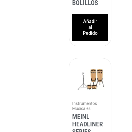
BOLILLOS
Añadir
al
Pedido
Instrumentos
Musicales
MEINL
HEADLINER
SERIES