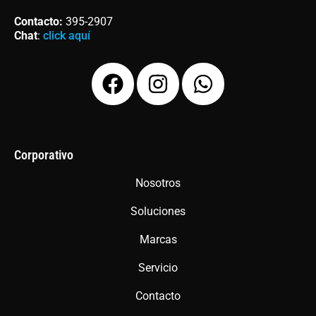
Contacto
:
395-2907
Chat
:
click aquí
F
I
W
a
n
h
c
s
a
e
t
t
b
a
s
Corporativo
o
g
a
Nosotros
o
r
p
Soluciones
k
a
p
m
Marcas
Servicio
Contacto