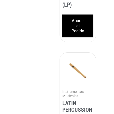
(LP)
Añadir
al
Pedido
Instrumentos
Musicales
LATIN
PERCUSSION