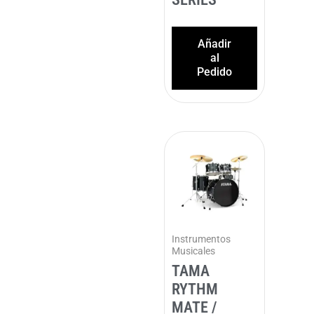
Añadir
al
Pedido
Instrumentos
Musicales
TAMA
RYTHM
MATE /