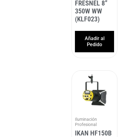
FRESNEL 8”
350W WW
(KLF023)
Añadir al
Pedido
Iluminación
Profesional
IKAN HF150B