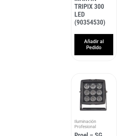
TRIPIX 300
LED
(90354530)
Añadir al
Pedido
Iluminación
Profesional
Proel – SG