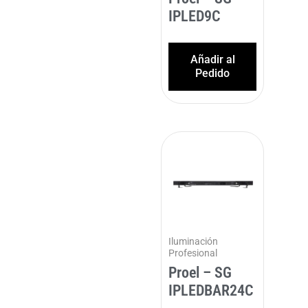
IPLED9C
Añadir al
Pedido
Iluminación
Profesional
Proel – SG
IPLEDBAR24C