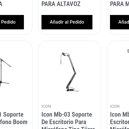
A
PARA ALTAVOZ
PARA 
l Pedido
Añadir al Pedido
Añadi
ICON
ICON
1 Soporte
Icon Mb-03 Soporte
Icon M
ófono Boom
De Escritorio Para
Escrito