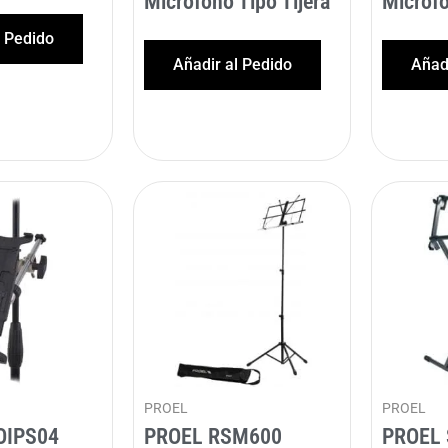
Micrófono Tipo Tijera
Micróf
l Pedido
Añadir al Pedido
Añadi
PROEL
PROEL
OIPS04
PROEL RSM600
PROEL 