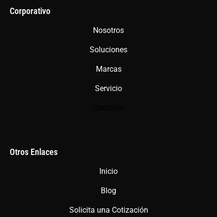
b
a
s
Corporativo
o
g
a
Nosotros
o
r
p
Soluciones
k
a
p
m
Marcas
Servicio
Contacto
Otros Enlaces
Inicio
Blog
Solicita una Cotización