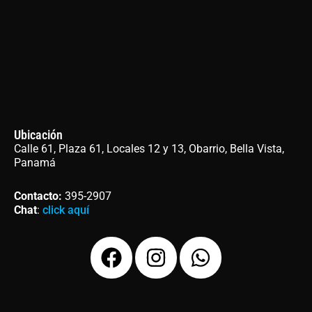
Ubicación
Calle 61, Plaza 61, Locales 12 y 13, Obarrio, Bella Vista,
Panamá
Contacto
:
395-2907
Chat
:
click aquí
F
I
W
a
n
h
c
s
a
e
t
t