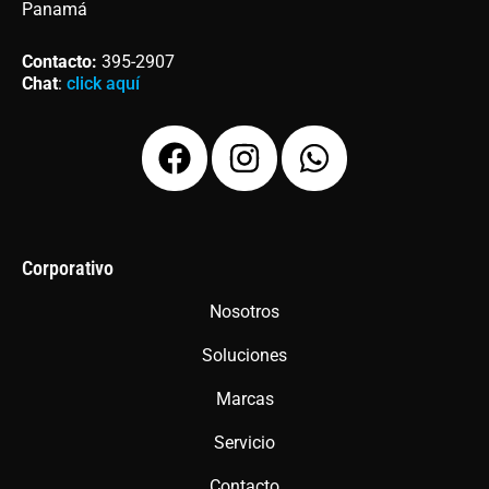
Panamá
Contacto
:
395-2907
Chat
:
click aquí
F
I
W
a
n
h
c
s
a
e
t
t
b
a
s
Corporativo
o
g
a
Nosotros
o
r
p
Soluciones
k
a
p
m
Marcas
Servicio
Contacto