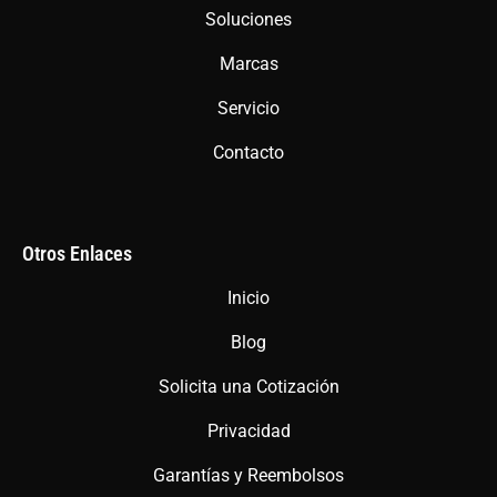
o
r
p
Soluciones
k
a
p
m
Marcas
Servicio
Contacto
Otros Enlaces
Inicio
Blog
Solicita una Cotización
Privacidad
Garantías y Reembolsos