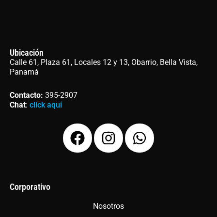
Ubicación
Calle 61, Plaza 61, Locales 12 y 13, Obarrio, Bella Vista,
Panamá
Contacto
:
395-2907
Chat
:
click aquí
F
I
W
a
n
h
c
s
a
e
t
t
b
a
s
Corporativo
o
g
a
Nosotros