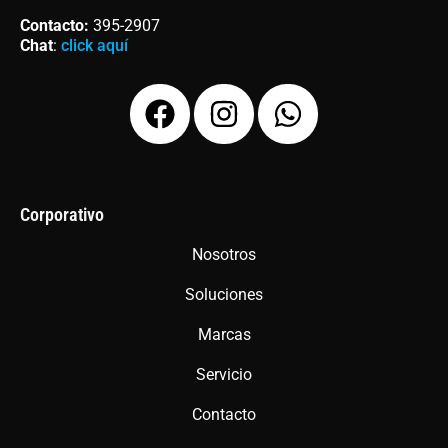
Contacto
:
395-2907
Chat
:
click aquí
F
I
W
a
n
h
c
s
a
e
t
t
b
a
s
Corporativo
o
g
a
Nosotros
o
r
p
Soluciones
k
a
p
m
Marcas
Servicio
Contacto