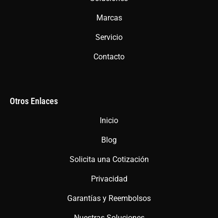
k
a
p
m
Marcas
Servicio
Contacto
Otros Enlaces
Inicio
Blog
Solicita una Cotización
Privacidad
Garantías y Reembolsos
Nuestras Soluciones