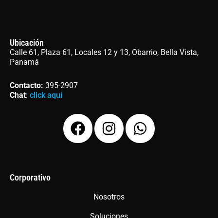
Ubicación
Calle 61, Plaza 61, Locales 12 y 13, Obarrio, Bella Vista,
Panamá
Contacto
:
395-2907
Chat
:
click aquí
F
I
W
a
n
h
c
s
a
e
t
t
b
a
s
Corporativo
o
g
a
Nosotros
o
r
p
Soluciones