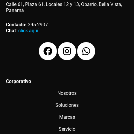
Calle 61, Plaza 61, Locales 12 y 13, Obarrio, Bella Vista,
Panamá
Contacto
:
395-2907
Chat
:
click aquí
F
I
W
a
n
h
c
s
a
e
t
t
b
a
s
Corporativo
o
g
a
Nosotros
o
r
p
Soluciones
k
a
p
m
Marcas
Servicio