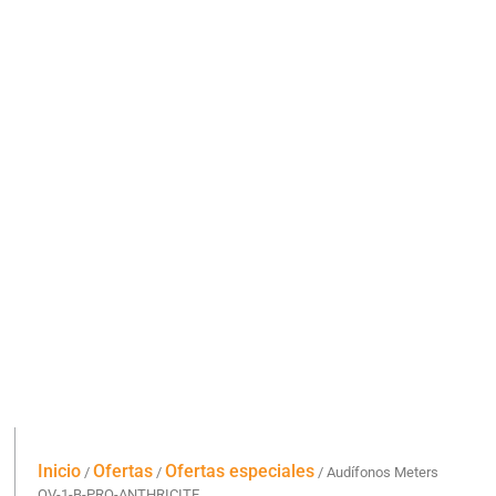
Inicio
Ofertas
Ofertas especiales
/
/
/ Audífonos Meters
OV-1-B-PRO-ANTHRICITE