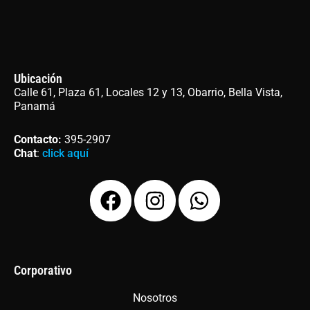
Ubicación
Calle 61, Plaza 61, Locales 12 y 13, Obarrio, Bella Vista,
Panamá
Contacto
:
395-2907
Chat
:
click aquí
F
I
W
a
n
h
c
s
a
e
t
t
b
a
s
Corporativo
o
g
a
Nosotros