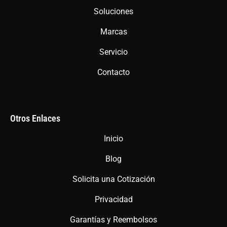
o
r
p
Soluciones
k
a
p
m
Marcas
Servicio
Contacto
Otros Enlaces
Inicio
Blog
Solicita una Cotización
Privacidad
Garantías y Reembolsos