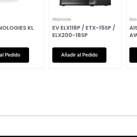
Altavoces
Son
NOLOGIES KL
EV ELX118P / ETX-15SP /
Al
ELX200-18SP
A
al Pedido
Añadir al Pedido