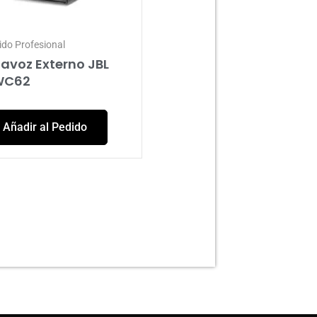
ido Profesional
tavoz Externo JBL
WC62
Añadir al Pedido