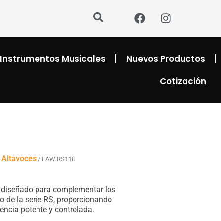
F
I
a
n
c
s
e
t
b
a
Instrumentos Musicales
Nuevos Productos
o
g
o
r
Cotización
k
a
m
Altavoces
/
/ EAW RS118
″ diseñado para complementar los
o de la serie RS, proporcionando
encia potente y controlada.