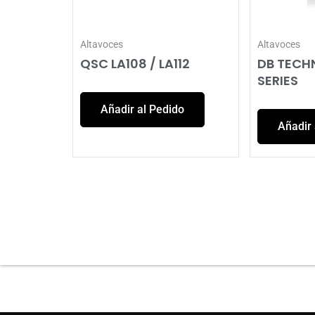
Altavoces
Altavoces
QSC LA108 / LA112
DB TECH
SERIES
Añadir al Pedido
Añadir 