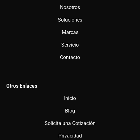
o
g
a
Nosotros
o
r
p
Soluciones
k
a
p
m
Marcas
Servicio
Contacto
Otros Enlaces
Inicio
Blog
Solicita una Cotización
Privacidad