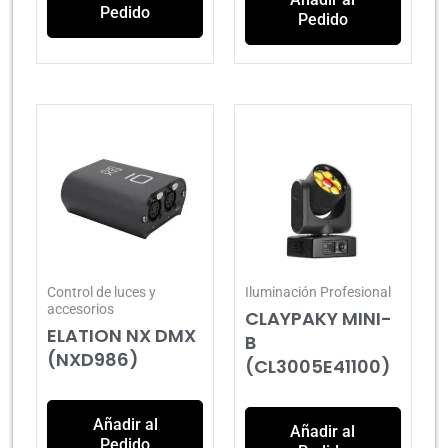
Pedido
Pedido
Control de luces y
Iluminación Profesional
accesorios
CLAYPAKY MINI-
ELATION NX DMX
B
(NXD986)
(CL3005E41100)
Añadir al
Añadir al
Pedido