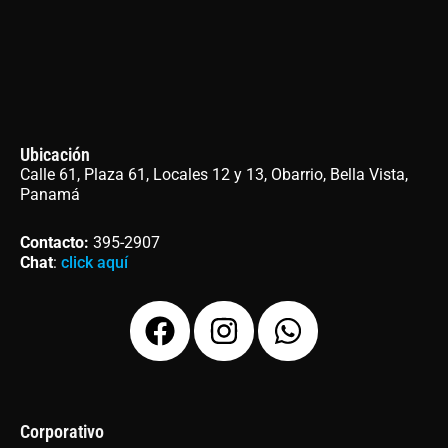
Ubicación
Calle 61, Plaza 61, Locales 12 y 13, Obarrio, Bella Vista,
Panamá
Contacto
:
395-2907
Chat
:
click aquí
F
I
W
a
n
h
c
s
a
e
t
t
b
a
s
Corporativo