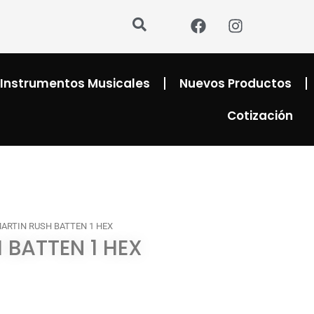
F
I
a
n
c
s
e
t
b
a
Instrumentos Musicales
Nuevos Productos
o
g
o
r
Cotización
k
a
m
MARTIN RUSH BATTEN 1 HEX
 BATTEN 1 HEX