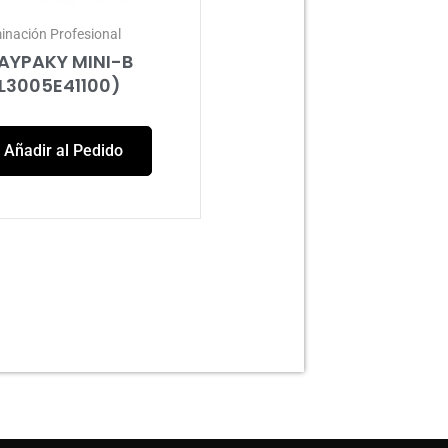
minación Profesional
AYPAKY MINI-B
L3005E41100)
Añadir al Pedido