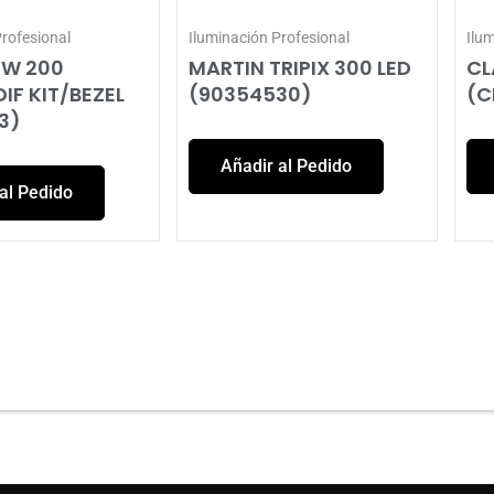
Profesional
Iluminación Profesional
Ilu
EW 200
MARTIN TRIPIX 300 LED
CL
IF KIT/BEZEL
(90354530)
(C
3)
Añadir al Pedido
al Pedido