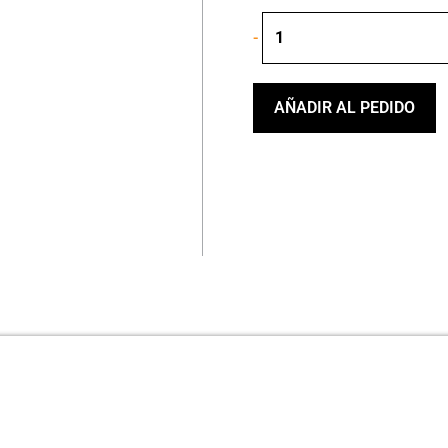
MARTIN
-
RUSH
BATTEN
1
HEX
AÑADIR AL PEDIDO
cantidad