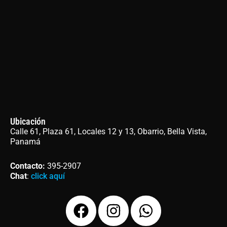
Ubicación
Calle 61, Plaza 61, Locales 12 y 13, Obarrio, Bella Vista,
Panamá
Contacto
:
395-2907
Chat
:
click aquí
F
I
W
a
n
h