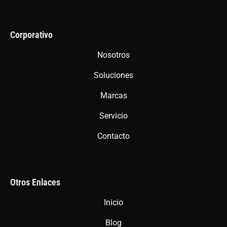
c
s
a
e
t
t
b
a
s
Corporativo
o
g
a
Nosotros
o
r
p
Soluciones
k
a
p
m
Marcas
Servicio
Contacto
Otros Enlaces
Inicio
Blog