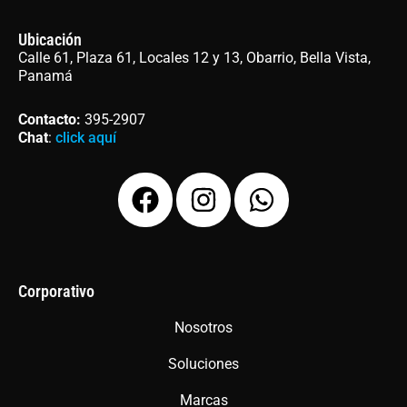
Ubicación
Calle 61, Plaza 61, Locales 12 y 13, Obarrio, Bella Vista,
Panamá
Contacto
:
395-2907
Chat
:
click aquí
F
I
W
a
n
h
c
s
a
e
t
t
b
a
s
Corporativo
o
g
a
Nosotros
o
r
p
Soluciones
k
a
p
m
Marcas