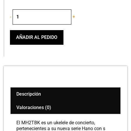
MAHALO
-
+
MH2TBK
CONCERT
UKELELE
BLK
AÑADIR AL PEDIDO
cantidad
Descripción
Valoraciones (0)
El MH2TBK es un ukelele de concierto,
pertenecientes a su nueva serie Hano con s