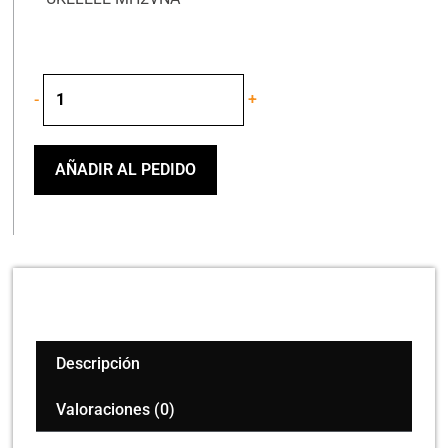
MAHALO
-
+
MH2VNA
UKELELE
CONCERT
NATURAL
AÑADIR AL PEDIDO
cantidad
Descripción
Valoraciones (0)