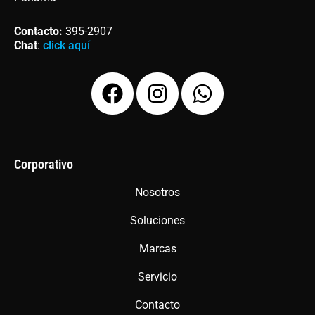
Contacto
:
395-2907
Chat
:
click aquí
F
I
W
a
n
h
c
s
a
e
t
t
b
a
s
Corporativo
o
g
a
Nosotros
o
r
p
Soluciones
k
a
p
m
Marcas
Servicio
Contacto