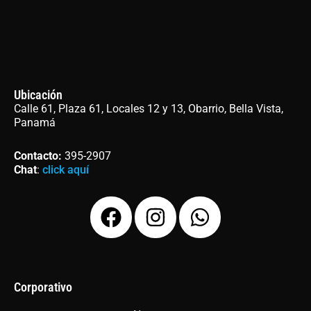
Ubicación
Calle 61, Plaza 61, Locales 12 y 13, Obarrio, Bella Vista,
Panamá
Contacto
:
395-2907
Chat
:
click aquí
F
I
W
a
n
h
c
s
a
e
t
t
b
a
s
Corporativo
o
g
a