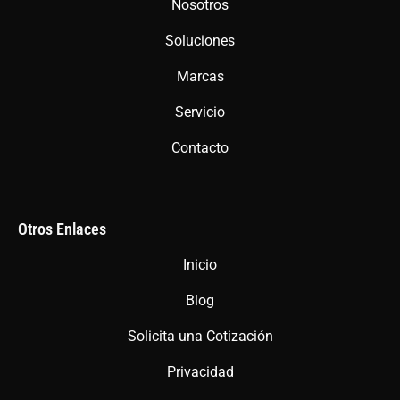
Nosotros
o
r
p
Soluciones
k
a
p
m
Marcas
Servicio
Contacto
Otros Enlaces
Inicio
Blog
Solicita una Cotización
Privacidad