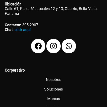
Ubicación
Calle 61, Plaza 61, Locales 12 y 13, Obarrio, Bella Vista,
Panamá
Contacto
:
395-2907
Chat
:
click aquí
F
I
W
a
n
h
c
s
a
e
t
t
b
a
s
Corporativo
o
g
a
Nosotros
o
r
p
Soluciones
k
a
p
m
Marcas