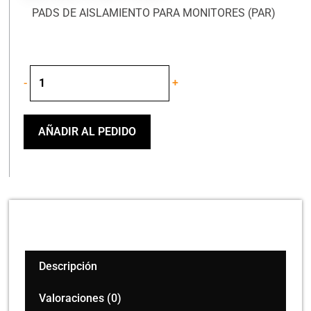
PADS DE AISLAMIENTO PARA MONITORES (PAR)
Presonus
-
+
Ispd4
Pads
de
Aislamiento
AÑADIR AL PEDIDO
Para
Monitor
Par
cantidad
Descripción
Valoraciones (0)