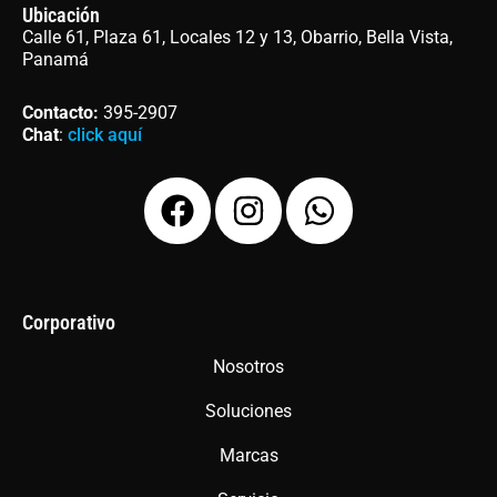
Ubicación
Calle 61, Plaza 61, Locales 12 y 13, Obarrio, Bella Vista,
Panamá
Contacto
:
395-2907
Chat
:
click aquí
F
I
W
a
n
h
c
s
a
e
t
t
b
a
s
Corporativo
o
g
a
Nosotros
o
r
p
Soluciones
k
a
p
m
Marcas