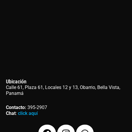
Ubicación
Calle 61, Plaza 61, Locales 12 y 13, Obarrio, Bella Vista,
Panamá
Contacto
:
395-2907
Chat
:
click aquí
F
I
W