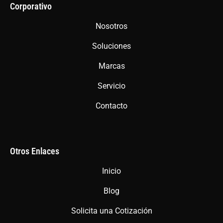
b
a
s
Corporativo
o
g
a
Nosotros
o
r
p
Soluciones
k
a
p
m
Marcas
Servicio
Contacto
Otros Enlaces
Inicio
Blog
Solicita una Cotización