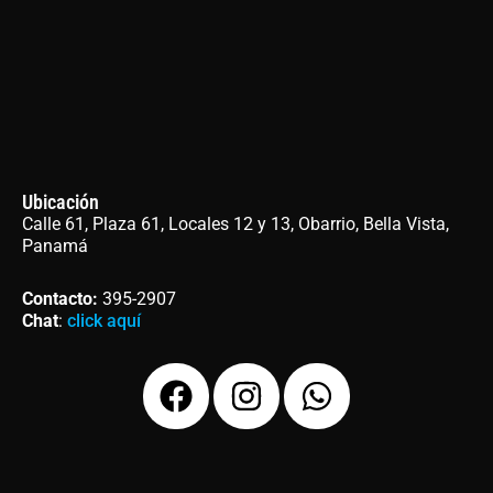
Ubicación
Calle 61, Plaza 61, Locales 12 y 13, Obarrio, Bella Vista,
Panamá
Contacto
:
395-2907
Chat
:
click aquí
F
I
W
a
n
h
c
s
a
e
t
t