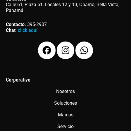
Calle 61, Plaza 61, Locales 12 y 13, Obarrio, Bella Vista,
Panamá
Contacto
:
395-2907
Chat
:
click aquí
F
I
W
a
n
h
c
s
a
e
t
t
b
a
s
Corporativo
o
g
a
Nosotros
o
r
p
Soluciones
k
a
p
m
Marcas
Servicio