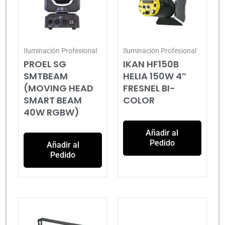
Iluminación Profesional
Iluminación Profesional
PROEL SG
IKAN HF150B
SMTBEAM
HELIA 150W 4″
(MOVING HEAD
FRESNEL BI-
SMART BEAM
COLOR
40W RGBW)
Añadir al
Pedido
Añadir al
Pedido