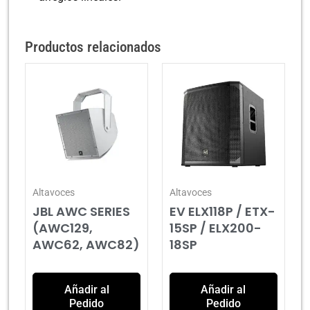
Productos relacionados
Altavoces
Altavoces
JBL AWC SERIES
EV ELX118P / ETX-
(AWC129,
15SP / ELX200-
AWC62, AWC82)
18SP
Añadir al
Añadir al
Pedido
Pedido