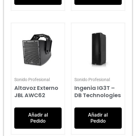
Sonido Profesional
Sonido Profesional
Altavoz Externo
Ingenia IG3T –
JBL AWC62
DB Technologies
Añadir al
Añadir al
Pedido
Pedido