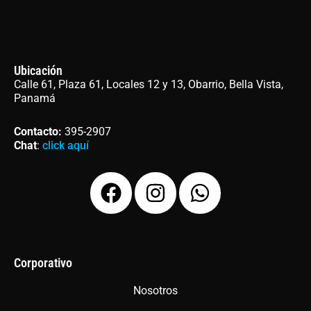
Ubicación
Calle 61, Plaza 61, Locales 12 y 13, Obarrio, Bella Vista,
Panamá
Contacto
:
395-2907
Chat
:
click aquí
F
I
W
a
n
h
c
s
a
e
t
t
b
a
s
Corporativo
o
g
a
Nosotros
o
r
p