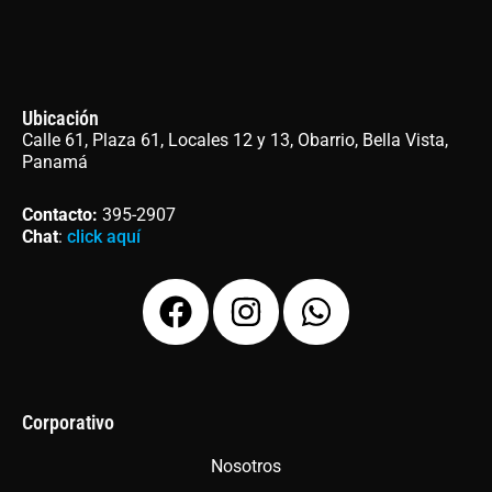
Ubicación
Calle 61, Plaza 61, Locales 12 y 13, Obarrio, Bella Vista,
Panamá
Contacto
:
395-2907
Chat
:
click aquí
F
I
W
a
n
h
c
s
a
e
t
t
b
a
s
Corporativo
o
g
a
Nosotros
o
r
p