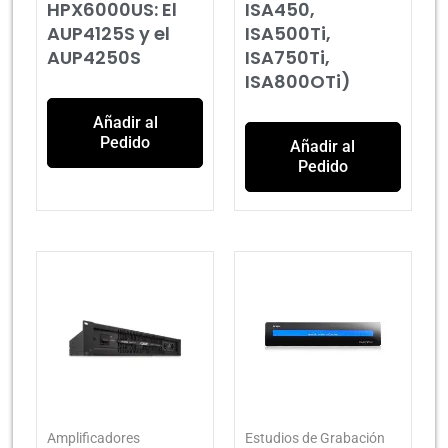
HPX6000US: El
ISA450,
AUP4125S y el
ISA500Ti,
AUP4250S
ISA750Ti,
ISA800OTi)
Añadir al
Pedido
Añadir al
Pedido
Amplificadores
Estudios de Grabación