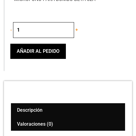
Shure
-
+
Beta-
52A
Micrófono
Para
AÑADIR AL PEDIDO
Bombo
cantidad
Descripción
Valoraciones (0)