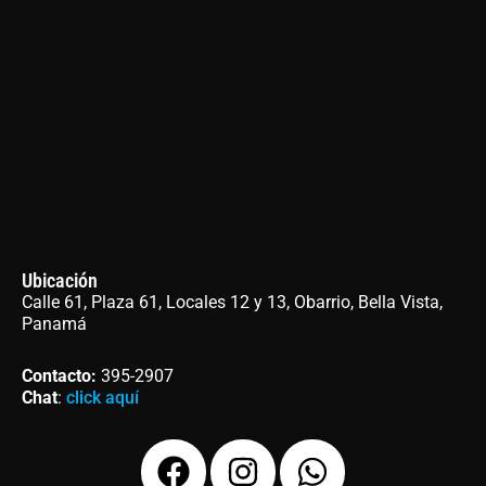
Ubicación
Calle 61, Plaza 61, Locales 12 y 13, Obarrio, Bella Vista,
Panamá
Contacto
:
395-2907
Chat
:
click aquí
F
I
W