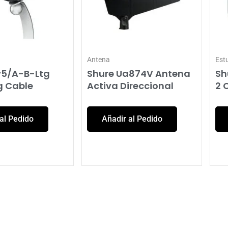
Antena
Est
v5/A-B-Ltg
Shure Ua874V Antena
Sh
g Cable
Activa Direccional
2 
al Pedido
Añadir al Pedido