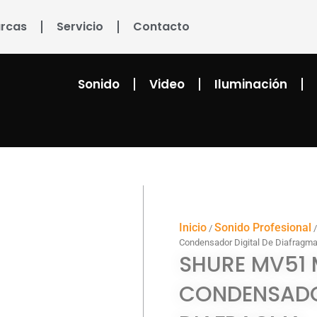
rcas
Servicio
Contacto
Sonido
Video
Iluminación
Inicio
Sonido Profesional
/
Condensador Digital De Diafragm
SHURE MV51
CONDENSADO