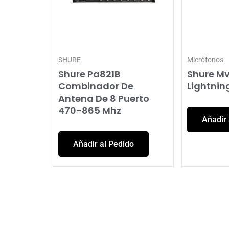
SHURE
Micrófonos
Shure Pa821B
Shure M
Combinador De
Lightnin
Antena De 8 Puerto
470-865 Mhz
Añadir 
Añadir al Pedido