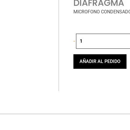
DIAFRAGMA
MICROFONO CONDENSADO
Shure
-
Mv51
Micrófono
Condensador
Digital
AÑADIR AL PEDIDO
De
Diafragma
cantidad