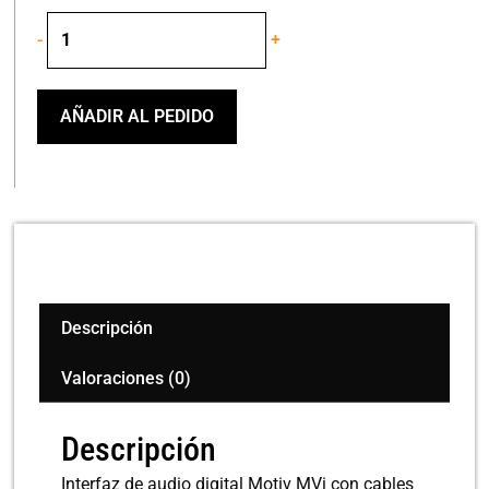
Shure
-
+
Mvi/A-
Ltg
Lighting
Cable
AÑADIR AL PEDIDO
cantidad
Descripción
Valoraciones (0)
Descripción
Interfaz de audio digital Motiv MVi con cables