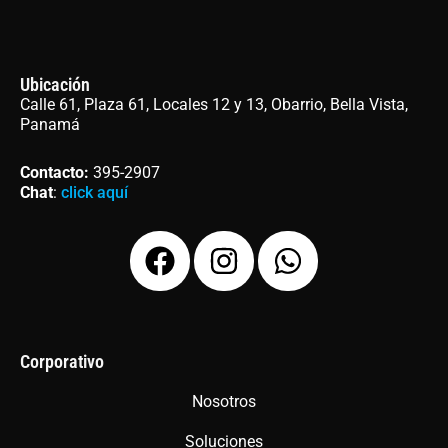
Ubicación
Calle 61, Plaza 61, Locales 12 y 13, Obarrio, Bella Vista,
Panamá
Contacto
:
395-2907
Chat
:
click aquí
F
I
W
a
n
h
c
s
a
e
t
t
b
a
s
Corporativo
o
g
a
Nosotros
o
r
p
Soluciones