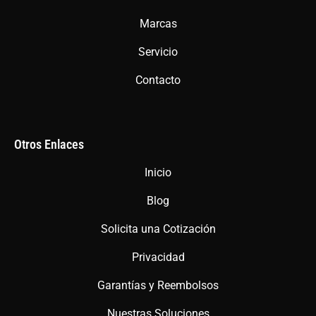
k
a
p
m
Marcas
Servicio
Contacto
Otros Enlaces
Inicio
Blog
Solicita una Cotización
Privacidad
Garantías y Reembolsos
Nuestras Soluciones