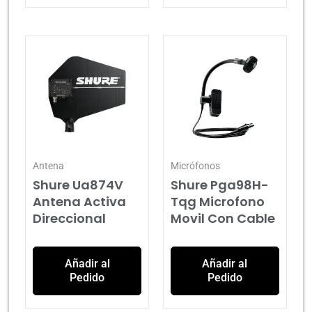
Antena
Micrófonos
Shure Ua874V
Shure Pga98H-
Antena Activa
Tqg Microfono
Direccional
Movil Con Cable
Añadir al
Añadir al
Pedido
Pedido