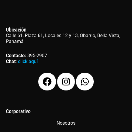
Ubicación
Calle 61, Plaza 61, Locales 12 y 13, Obarrio, Bella Vista,
Panamá
Contacto
:
395-2907
Chat
:
click aquí
F
I
W
a
n
h
c
s
a
e
t
t
b
a
s
Corporativo
o
g
a
Nosotros
o
r
p