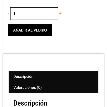
Shure
-
+
Ua834V
Antena
Amplifier
In-
AÑADIR AL PEDIDO
Line
cantidad
Descripción
Valoraciones (0)
Descripción