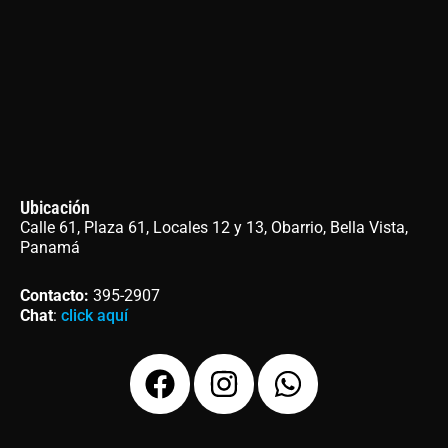
Ubicación
Calle 61, Plaza 61, Locales 12 y 13, Obarrio, Bella Vista,
Panamá
Contacto
:
395-2907
Chat
:
click aquí
F
I
W
a
n
h
c
s
a