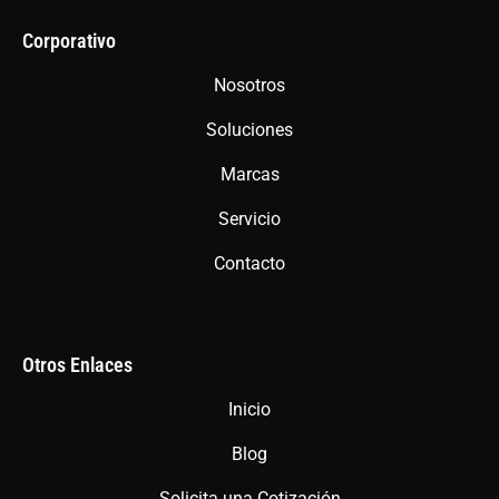
e
t
t
b
a
s
Corporativo
o
g
a
Nosotros
o
r
p
Soluciones
k
a
p
m
Marcas
Servicio
Contacto
Otros Enlaces
Inicio
Blog
Solicita una Cotización