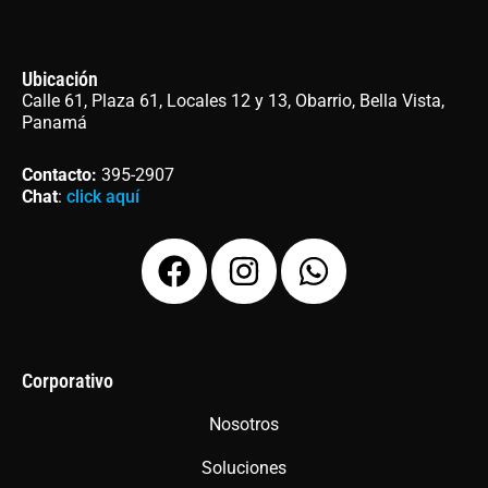
Ubicación
Calle 61, Plaza 61, Locales 12 y 13, Obarrio, Bella Vista,
Panamá
Contacto
:
395-2907
Chat
:
click aquí
F
I
W
a
n
h
c
s
a
e
t
t
b
a
s
Corporativo
o
g
a
Nosotros
o
r
p
Soluciones
k
a
p