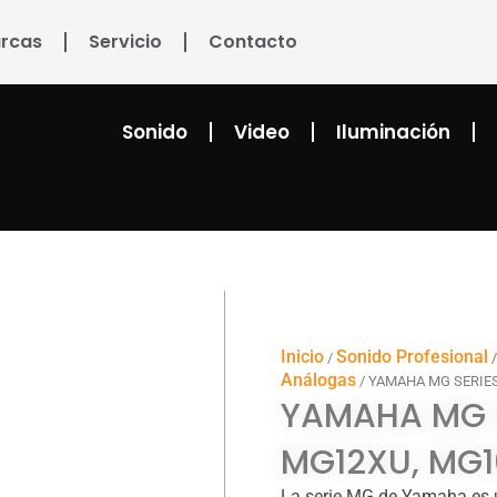
rcas
Servicio
Contacto
Sonido
Video
Iluminación
Inicio
Sonido Profesional
/
Análogas
/ YAMAHA MG SERIES
YAMAHA MG S
MG12XU, MG1
La serie MG de Yamaha es 