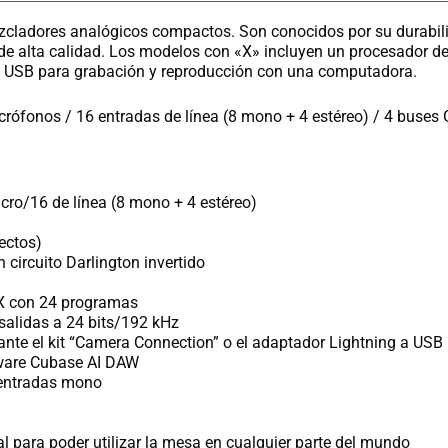
cladores analógicos compactos. Son conocidos por su durabilid
e alta calidad. Los modelos con «X» incluyen un procesador de
io USB para grabación y reproducción con una computadora.
rófonos / 16 entradas de línea (8 mono + 4 estéreo) / 4 buses
ro/16 de línea (8 mono + 4 estéreo)
ectos)
circuito Darlington invertido
PX con 24 programas
salidas a 24 bits/192 kHz
ante el kit “Camera Connection” o el adaptador Lightning a US
ftware Cubase AI DAW
 entradas mono
l para poder utilizar la mesa en cualquier parte del mundo