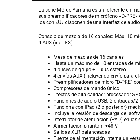
La serie MG de Yamaha es un referente en mez
sus preamplificadores de micrófono «D-PRE» d
los con «U» disponen de una interfaz de aud
Consola de mezcla de 16 canales: Máx. 10 mic
4 AUX (incl. FX)
Mesa de mezclas de 16 canales
Hasta un máximo de 10 entradas de mic
4 buses de grupo + 1 bus estéreo
4 envíos AUX (incluyendo envío para ef
Preamplificadores de micro “D-PRE” con 
Compresores de mando único
Efectos de alta calidad: procesador S
Funciones de audio USB: 2 entradas/2 
Funciona con iPad (2 o posterior) medi
Incluye la versión de descarga del so
Interruptor de atenuación (PAD) en las
Alimentación phantom +48 V
Salidas XLR balanceadas
Fuente de alimentación interna universa