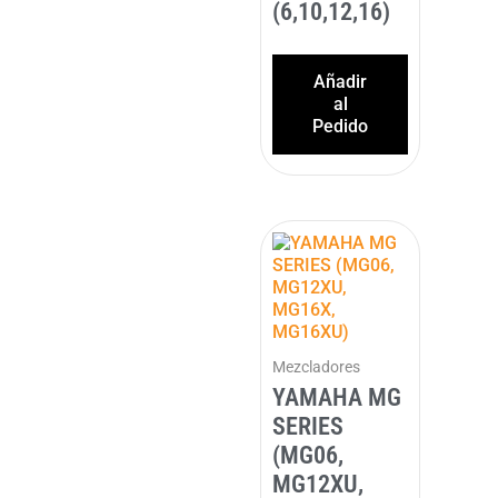
(6,10,12,16)
Añadir
al
Pedido
Mezcladores
YAMAHA MG
SERIES
(MG06,
MG12XU,