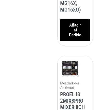
MG16X,
MG16XU)
Añadir
al
Pedido
Mezcladores
Análogas
PROEL IS
2MIX8PRO
MIXER 8CH