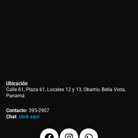
Ubicación
Calle 61, Plaza 61, Locales 12 y 13, Obarrio, Bella Vista,
Panamá
Contacto
:
395-2907
Chat
:
click aquí
F
I
W