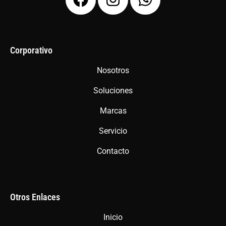
a
n
h
c
s
a
e
t
t
b
a
s
Corporativo
o
g
a
Nosotros
o
r
p
Soluciones
k
a
p
m
Marcas
Servicio
Contacto
Otros Enlaces
Inicio