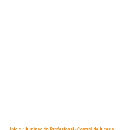
Inicio
Iluminación Profesional
Control de luces y
/
/