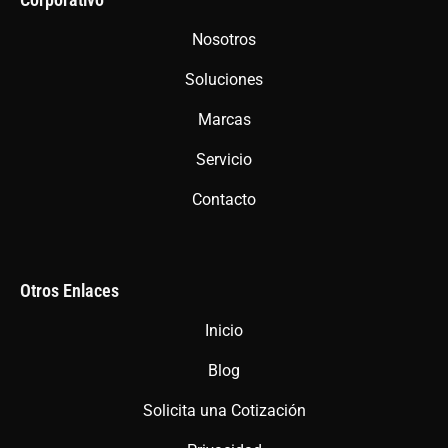
b
a
s
o
g
a
Nosotros
o
r
p
Soluciones
k
a
p
m
Marcas
Servicio
Contacto
Otros Enlaces
Inicio
Blog
Solicita una Cotización