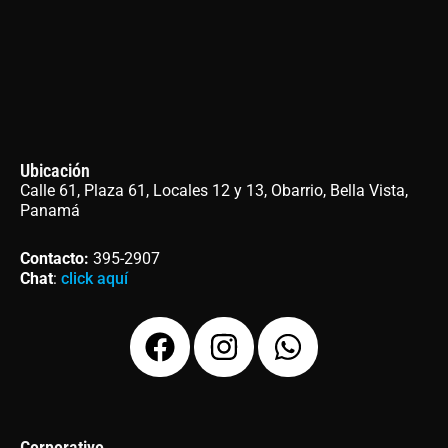
Ubicación
Calle 61, Plaza 61, Locales 12 y 13, Obarrio, Bella Vista,
Panamá
Contacto
:
395-2907
Chat
:
click aquí
F
I
W
a
n
h
c
s
a
e
t
t
Corporativo