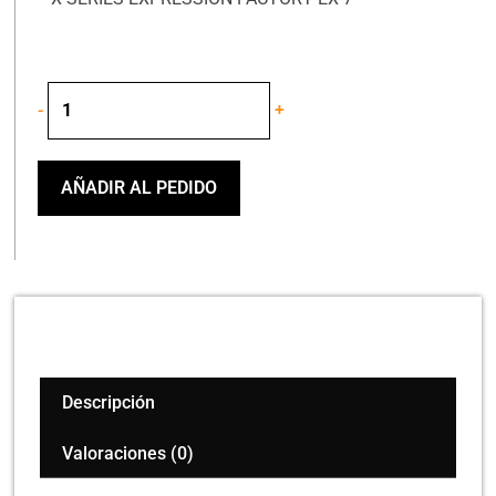
DIGITECH
-
+
X-
SERIES
EXPRESSION
FACTORY
AÑADIR AL PEDIDO
EX-
7
cantidad
Descripción
Valoraciones (0)