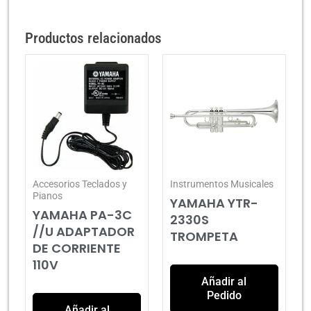
Productos relacionados
Accesorios Teclados y
Instrumentos Musicales
Pianos
YAMAHA YTR-
YAMAHA PA-3C
2330S
//U ADAPTADOR
TROMPETA
DE CORRIENTE
110V
Añadir al
Pedido
Añadir al