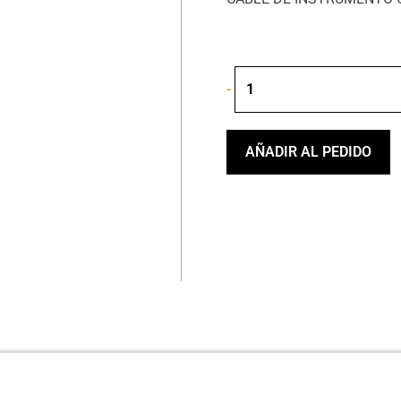
FENDER
-
SERIE
ORIGINAL
10
D
AÑADIR AL PEDIDO
BLUE
CABLE
DE
INSTRUMENTO
cantidad