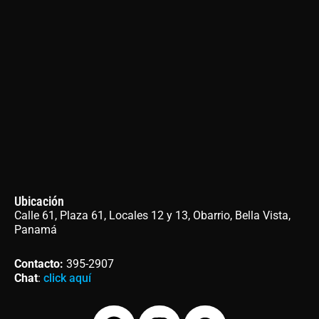
Ubicación
Calle 61, Plaza 61, Locales 12 y 13, Obarrio, Bella Vista,
Panamá
Contacto
:
395-2907
Chat
:
click aquí
F
I
W