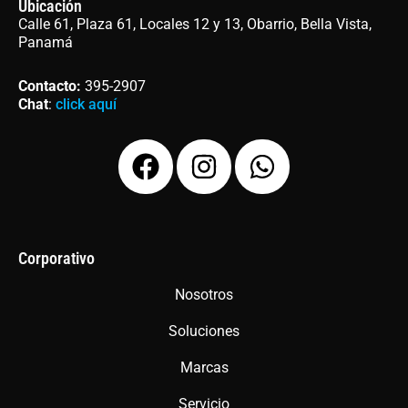
Ubicación
Calle 61, Plaza 61, Locales 12 y 13, Obarrio, Bella Vista,
Panamá
Contacto
:
395-2907
Chat
:
click aquí
F
I
W
a
n
h
c
s
a
e
t
t
b
a
s
Corporativo
o
g
a
Nosotros
o
r
p
Soluciones
k
a
p
m
Marcas
Servicio