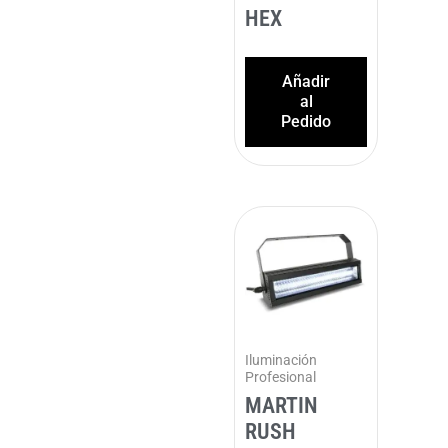
HEX
Añadir
al
Pedido
Iluminación
Profesional
MARTIN
RUSH