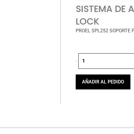
SISTEMA DE 
LOCK
PROEL SPL252 SOPORTE 
PROEL
-
SPL252
SOPORTE
PARA
TECLADO
AÑADIR AL PEDIDO
DOS
NIVELES
CON
SISTEMA
DE
AJUSTE
SNAP
LOCK
cantidad