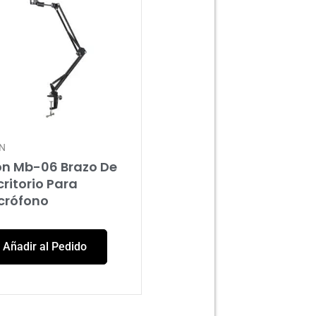
N
on Mb-06 Brazo De
critorio Para
crófono
Añadir al Pedido