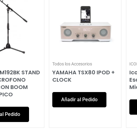
Todos los Accesorios
ICO
SM192BK STAND
YAMAHA TSX80 IPOD +
Ic
ICROFONO
CLOCK
Es
CON BOOM
Mi
PICO
Añadir al Pedido
al Pedido