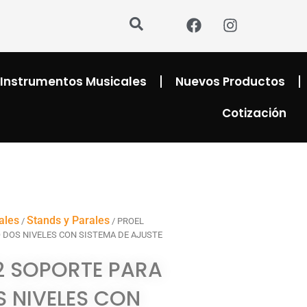
F
I
a
n
c
s
e
t
b
a
Instrumentos Musicales
Nuevos Productos
o
g
o
r
Cotización
k
a
m
ales
Stands y Parales
/
/ PROEL
 DOS NIVELES CON SISTEMA DE AJUSTE
2 SOPORTE PARA
 NIVELES CON