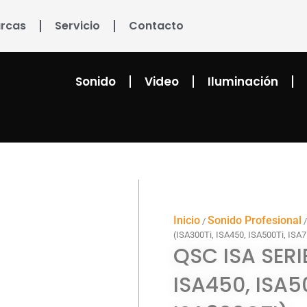
rcas
Servicio
Contacto
Sonido
Video
Iluminación
Inicio
Sonido Profesional
/
(ISA300Ti, ISA450, ISA500Ti, ISA
QSC ISA SERI
ISA450, ISA50