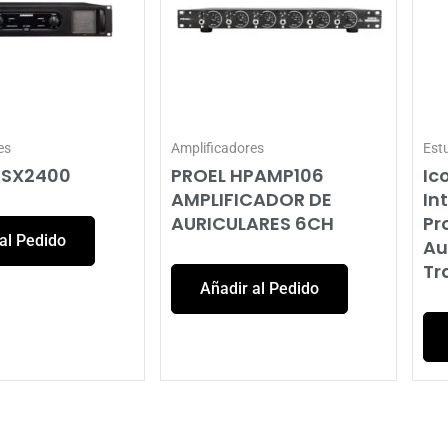
es
Amplificadores
Est
 SX2400
PROEL HPAMP106
Ic
AMPLIFICADOR DE
In
AURICULARES 6CH
Pr
al Pedido
Au
Tr
Añadir al Pedido