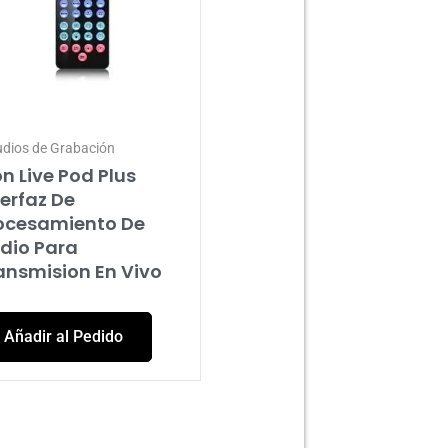
udios de Grabación
on Live Pod Plus
terfaz De
ocesamiento De
dio Para
ansmision En Vivo
Añadir al Pedido