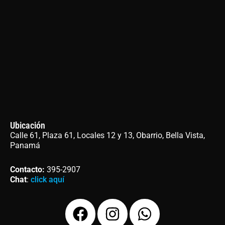
Ubicación
Calle 61, Plaza 61, Locales 12 y 13, Obarrio, Bella Vista,
Panamá
Contacto
:
395-2907
Chat
:
click aquí
F
I
W
a
n
h