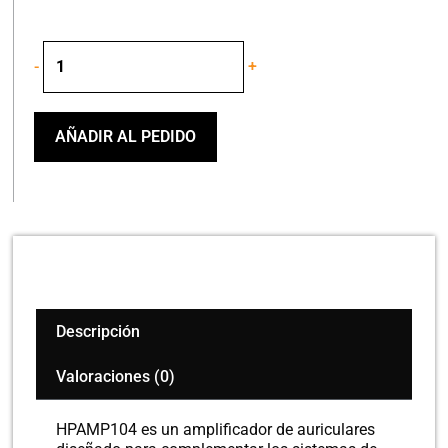
PROEL
-
+
HPAMP104
AMPLIFICADOR
DE
AURICULARES
AÑADIR AL PEDIDO
4CH
cantidad
Descripción
Valoraciones (0)
HPAMP104 es un amplificador de auriculares