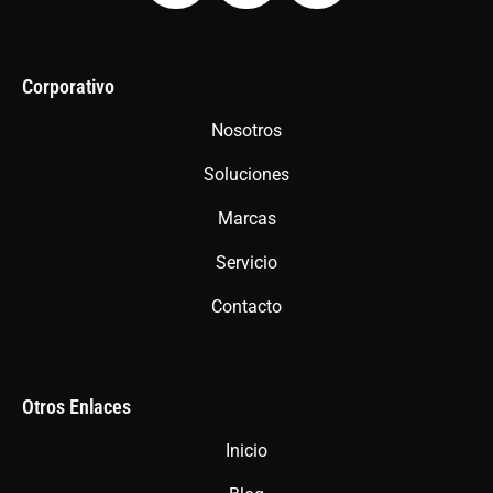
c
s
a
e
t
t
b
a
s
Corporativo
o
g
a
Nosotros
o
r
p
Soluciones
k
a
p
m
Marcas
Servicio
Contacto
Otros Enlaces
Inicio