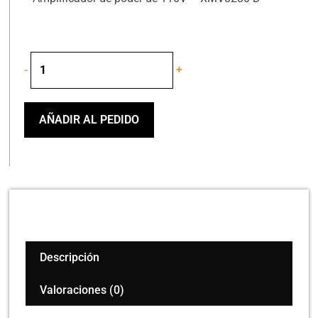
YAMAHA
-
+
XMV8280-
D
AMPLIFICADOR
DE
AÑADIR AL PEDIDO
PODER
110V
cantidad
Descripción
Valoraciones (0)