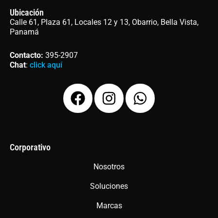
Ubicación
Calle 61, Plaza 61, Locales 12 y 13, Obarrio, Bella Vista,
Panamá
Contacto
:
395-2907
Chat
:
click aquí
F
I
W
a
n
h
c
s
a
e
t
t
b
a
s
Corporativo
o
g
a
Nosotros
o
r
p
Soluciones
k
a
p
m
Marcas