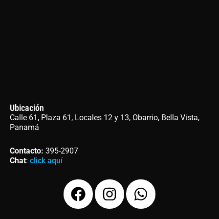
Ubicación
Calle 61, Plaza 61, Locales 12 y 13, Obarrio, Bella Vista,
Panamá
Contacto
:
395-2907
Chat
:
click aquí
F
I
W
a
n
h
c
s
a