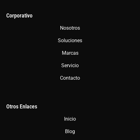
e
t
t
b
a
s
Corporativo
o
g
a
Nosotros
o
r
p
Soluciones
k
a
p
m
Marcas
Servicio
Contacto
Otros Enlaces
Inicio
Blog