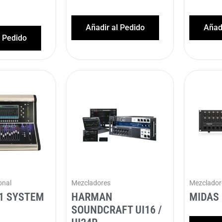
Añadir al Pedido
Añadi
l Pedido
onal
Mezcladores
Mezclador
21 SYSTEM
HARMAN
MIDAS 
SOUNDCRAFT UI16 /