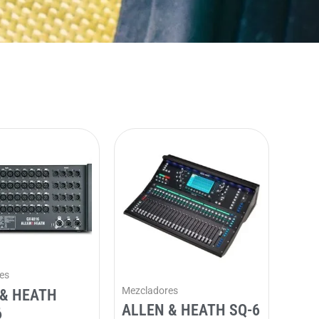
es
Mezcladores
 & HEATH
ALLEN & HEATH SQ-6
6