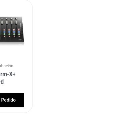
abación
orm-X+
cd
l Pedido