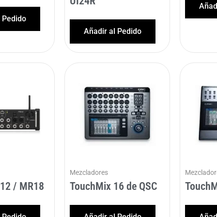
UI24R
Añadi
l Pedido
Añadir al Pedido
Mezcladores
Mezclador
12 / MR18
TouchMix 16 de QSC
TouchM
l Pedido
Añadir al Pedido
Añadi