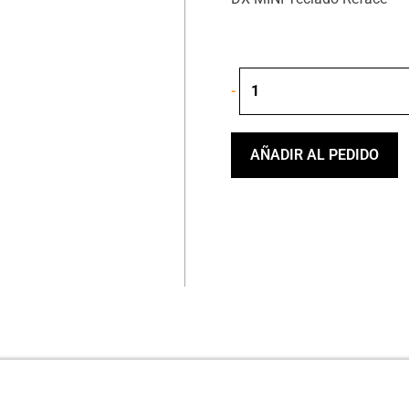
YAMAHA
-
DX
MINI
TECLADO
REFACE
AÑADIR AL PEDIDO
cantidad