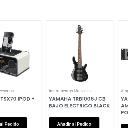
cesorios
Instrumentos Musicales
Amp
TSX70 IPOD +
YAMAHA TRB1006J CB
YA
BAJO ELECTRICO BLACK
AM
PO
al Pedido
Añadir al Pedido