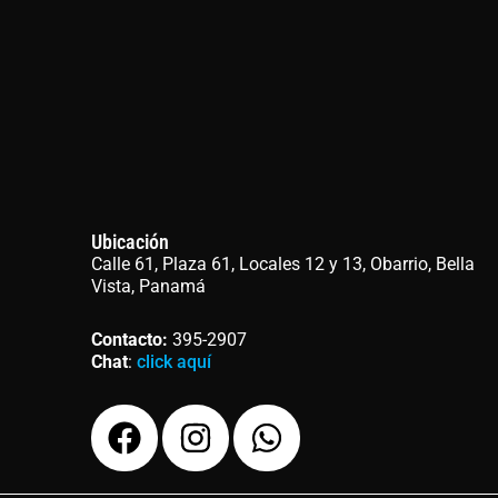
Ubicación
Calle 61, Plaza 61, Locales 12 y 13, Obarrio, Bella
Vista, Panamá
Contacto
:
395-2907
Chat
:
click aquí
F
I
W
a
n
h
c
s
a