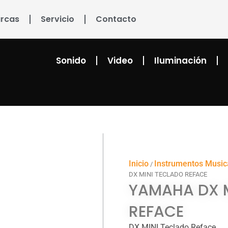
rcas
Servicio
Contacto
Sonido
Video
Iluminación
Inicio
Instrumentos Music
/
DX MINI TECLADO REFACE
YAMAHA DX M
REFACE
DX MINI Teclado Reface