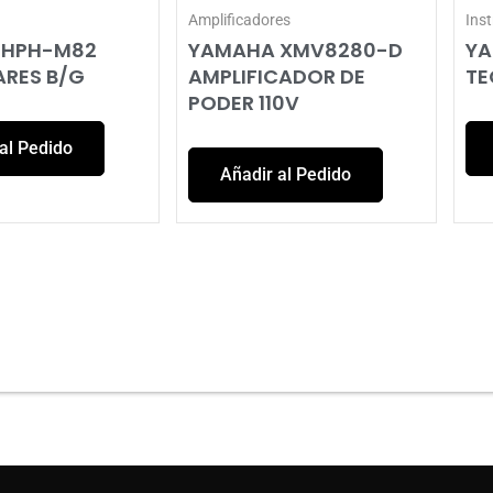
Amplificadores
Ins
 HPH-M82
YAMAHA XMV8280-D
YA
ARES B/G
AMPLIFICADOR DE
TE
PODER 110V
al Pedido
Añadir al Pedido