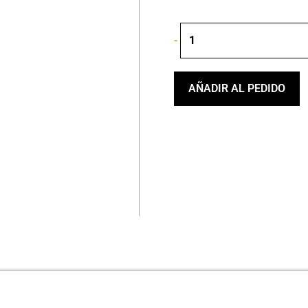
YAMAHA
-
F310
FOLK
GUITAR
cantidad
AÑADIR AL PEDIDO